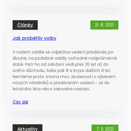
Články
21. 8. 2021
Jak proběhly volby
V našem oddíle se odjakživa vedení předávalo po
dlouhé, na podobné oddíly rozhodně nadprůměrné
době. Petr ho od založení vedl přes 20 let až do
svého důchodu, Saša pak 8 a Krysa dalších 9 let.
Nemáme proto zrovna moc zkušeností s výběrem
nových náčelníků a předáváním vedení ‒ až do
letošního léta něco takového nastalo…
Číst dál
Aktuality
7. 5. 2021