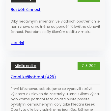
Rozběh činnosti
Díky nedávným změnám ve vládních opatřeních je
nám znovu umožněno od pondělí 10.května obnovit
činnost. Podrobnosti šly členům oddílu v mailu.
Číst dál
Minikronika
7. 3. 2021
Zimní keškobraní (426)
První březnovou sobotu jsme se vypravili strávit
výletem z Oslavan do Zastávky u Brna. Cílem výletu
bylo kromě poznání této oblasti hustě poseté
bývalými černouhelnými doly také hledání kešek.
Oba tyto cíle byly splněny na jedničku. Ušli jsme