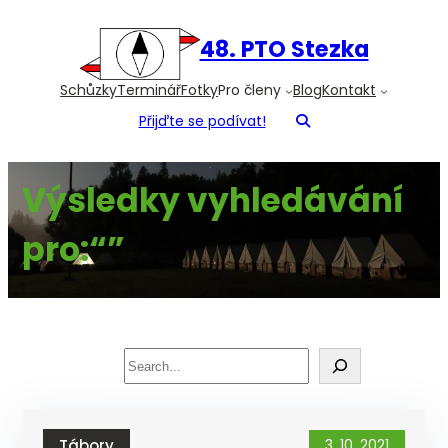
Přeskočit
na
48. PTO Stezka
obsah
Schůzky
Terminář
Fotky
Pro členy
Blog
Kontakt
Přijďte se podívat!
Výsledky vyhledávání
pro:“”
Search
Tábory
3. 10. 2021