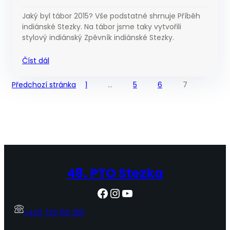
Jaký byl tábor 2015? Vše podstatné shrnuje Příběh
indiánské Stezky. Na tábor jsme taky vytvořili
stylový indiánský Zpěvník indiánské Stezky.
Číst dál
Předchozí stránka
1
…
5
6
7
48. PTO Stezka
Facebook
Instagram
YouTube
+420 723 162 365