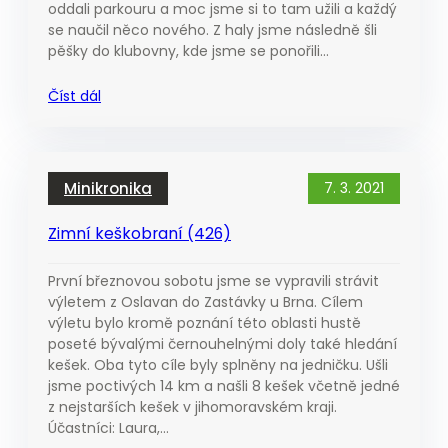
oddali parkouru a moc jsme si to tam užili a každý
se naučil něco nového. Z haly jsme následně šli
pěšky do klubovny, kde jsme se ponořili…
Číst dál
Minikronika
7. 3. 2021
Zimní keškobraní (426)
První březnovou sobotu jsme se vypravili strávit
výletem z Oslavan do Zastávky u Brna. Cílem
výletu bylo kromě poznání této oblasti hustě
poseté bývalými černouhelnými doly také hledání
kešek. Oba tyto cíle byly splněny na jedničku. Ušli
jsme poctivých 14 km a našli 8 kešek včetně jedné
z nejstarších kešek v jihomoravském kraji.
Účastníci: Laura,…