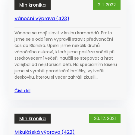
Minikronika
2. 1. 2022
Vánoční výprava (423)
Vánoce se mají slavit v kruhu kamarádů. Proto
jsme se s oddílem vypravili strávit předvánoční
čas do Blanska. Upekli jsme několik druhů
vánočního cukroví, které jsme posléze snědli při
štědrovečerní večeři, naučili se stepovat a hrát
volejbal od nejstarších dětí. Na speciálním laseru
jsme si vyrobili památeční hrníčky, vytvořili
deskovku, kterou si večer zahráli, zkusili…
Číst dál
Minikronika
20. 12. 2021
Mikulášská výprava (422)