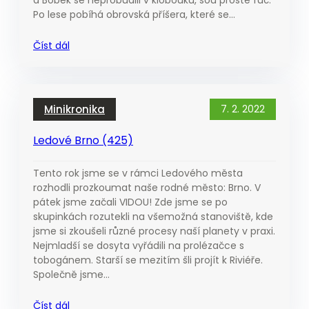
a Bobek se neprobudili v klobouku, sou prostě fuč.
Po lese pobíhá obrovská příšera, které se…
Číst dál
Minikronika
7. 2. 2022
Ledové Brno (425)
Tento rok jsme se v rámci Ledového města
rozhodli prozkoumat naše rodné město: Brno. V
pátek jsme začali VIDOU! Zde jsme se po
skupinkách rozutekli na všemožná stanoviště, kde
jsme si zkoušeli různé procesy naší planety v praxi.
Nejmladší se dosyta vyřádili na prolézačce s
tobogánem. Starší se mezitím šli projít k Riviéře.
Společně jsme…
Číst dál