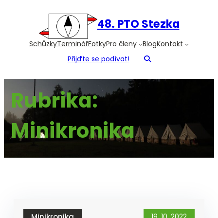
Přeskočit
na
48. PTO Stezka
obsah
Schůzky
Terminář
Fotky
Pro členy
Blog
Kontakt
Přijďte se podívat!
Rubrika:
Minikronika
Minikronika
19. 10. 2022