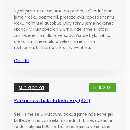
Vyjeli jsme si mimo Brno do přírody. Původní plán
jsme trošku pozměnili, protože kvůli opožděnému
vlaku nám ujel autobus. Díky tomu jsme nakonec
skončili v Hustopečích u Brna, kde jsme si prošli
zasněžené mandloňové sady. Všude byla mlha,
ale to nám nevadilo a vylezli jsme si i na
rozhlednu. Užili jsme si krásný výlet na…
Číst dál
Minikronika
13. 11. 2021
Parkourová hala + deskovky (421)
Šešli jsme se u klubovny odkud jsme následně jeli
MHDčkem na zastávku ústrední hřbitov, odkud je
to do haly asi 500 metrů. V hale jsme se se plně