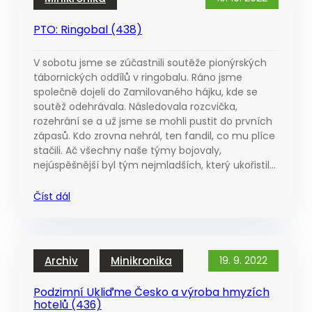
PTO: Ringobal (438)
V sobotu jsme se zúčastnili soutěže pionýrských
tábornických oddílů v ringobalu. Ráno jsme
společně dojeli do Zamilovaného hájku, kde se
soutěž odehrávala. Následovala rozcvička,
rozehrání se a už jsme se mohli pustit do prvních
zápasů. Kdo zrovna nehrál, ten fandil, co mu plíce
stačili. Ač všechny naše týmy bojovaly,
nejúspěšnější byl tým nejmladších, který ukořistil…
Číst dál
Archiv
Minikronika
19. 9. 2022
Podzimní Ukliďme Česko a výroba hmyzích
hotelů (436)