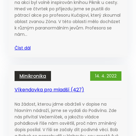
na akci byl volně inspirován knihou Piknik u cesty.
Hned ve čtvrtek po příjezdu jsme se pustili do
pátrací akce po profesoru Kučajovi, který zkoumal
oblast zvanou Zóna. V této oblasti mělo docházet
k různým paranormálním jevům. Profesora se
nám…
Číst dál
Minikronika
14. 4. 2022
Víkendovka pro mladší (427)
Na žádost, kterou jdme obdrželi v dopise na
hlavním nádraží, jsme se vydali do Podivína. Zde
nás přivítal Večerníček, a jakožto vládce
pohádkové říše nám osvětlil, proč nám zmíněný
dopis posílal. V říši se začaly dít podivné věci. Bob