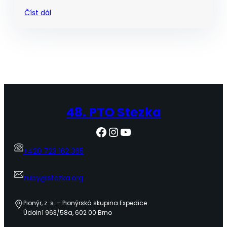
Číst dál
48. PTO Stezka
Facebook
Instagram
YouTube
+420 723 162 365
zuby@stezka.org
Pionýr, z. s. – Pionýrská skupina Expedice
Údolní 963/58a, 602 00 Brno