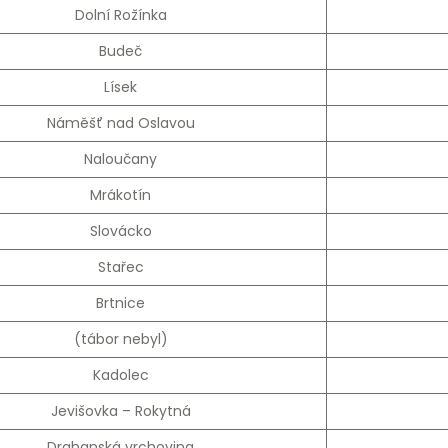
Dolní Rožínka
Budeč
Lísek
Náměšť nad Oslavou
Naloučany
Mrákotín
Slovácko
Stařec
Brtnice
(tábor nebyl)
Kadolec
Jevišovka –⁠ Rokytná
Drahanská vrchovina