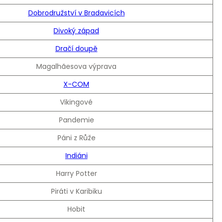
Dobrodružství v Bradavicích
Divoký západ
Dračí doupě
Magalhãesova výprava
X-COM
Vikingové
Pandemie
Páni z Růže
Indiáni
Harry Potter
Piráti v Karibiku
Hobit