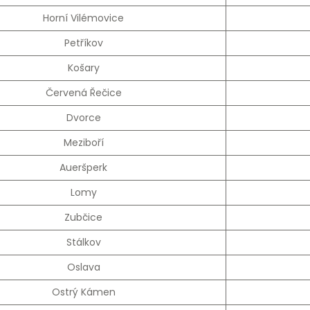
Horní Vilémovice
Petříkov
Košary
Červená Řečice
Dvorce
Meziboří
Aueršperk
Lomy
Zubčice
Stálkov
Oslava
Ostrý Kámen