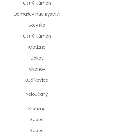
Ostrý Kámen
Domašov nad Bystřicí
Skavsko
Ostrý Kámen
Kratizna
Cakov
Vlkanov
Budíkovice
Naloučany
Kratizna
Budeč
Budeč