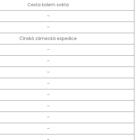
Cesta kolem světa
–
–
Čínská zámecká expedice
–
–
–
–
–
–
–
–
–