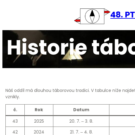
Přeskočit
na
48. P
obsah
Historie táb
Náš oddíl má dlouhou táborovou tradici. V tabulce níže najde
vznikly.
č.
Rok
Datum
43
2025
20. 7. ‒ 3. 8.
42
2024
21. 7. ‒ 4. 8.