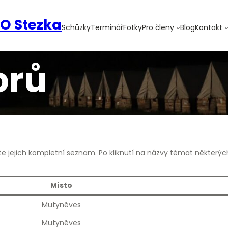
TO Stezka
Schůzky
Terminář
Fotky
Pro členy
Blog
Kontakt
orů
te jejich kompletní seznam. Po kliknutí na názvy témat některý
Místo
Mutyněves
Mutyněves