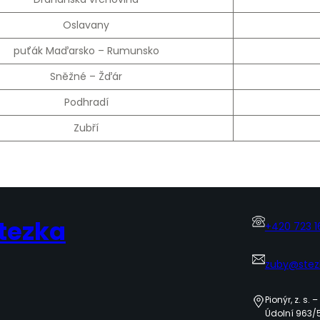
Oslavany
puťák Maďarsko –⁠ Rumunsko
Sněžné –⁠ Žďár
Podhradí
Zubří
Stezka
+420 723 1
zuby@stez
Pionýr, z. s.
Údolní 963/