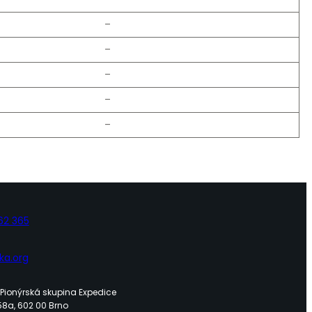
–
–
–
–
–
62 365
ka.org
 – Pionýrská skupina Expedice
58a, 602 00 Brno