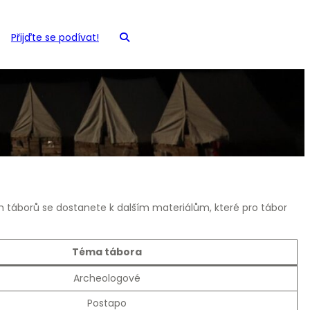
Přijďte se podívat!
ch táborů se dostanete k dalším materiálům, které pro tábor
Téma tábora
Archeologové
Postapo