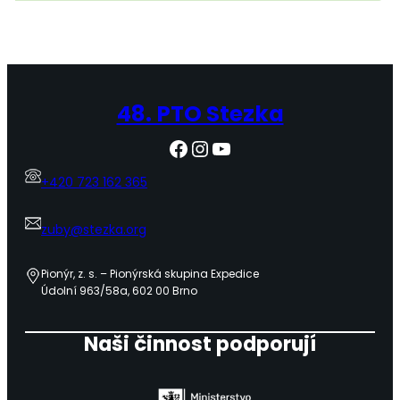
48. PTO Stezka
Facebook
Instagram
YouTube
+420 723 162 365
zuby@stezka.org
Pionýr, z. s. – Pionýrská skupina Expedice
Údolní 963/58a, 602 00 Brno
Naši činnost podporují