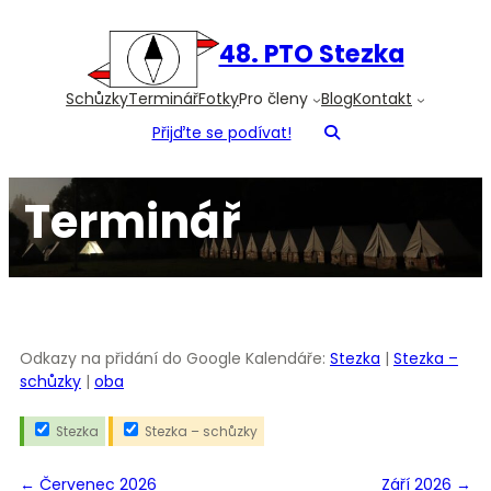
Přeskočit
na
48. PTO Stezka
obsah
Schůzky
Terminář
Fotky
Pro členy
Blog
Kontakt
Přijďte se podívat!
Terminář
Odkazy na přidání do Google Kalendáře:
Stezka
|
Stezka –
schůzky
|
oba
Stezka
Stezka – schůzky
←
Červenec 2026
Září 2026
→