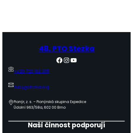
48. PTO Stezka
Facebook
Instagram
YouTube
+420 723 162 365
zuby@stezka.org
Pionýr, z. s. – Pionýrská skupina Expedice
Údolní 963/58a, 602 00 Brno
Naši činnost podporují