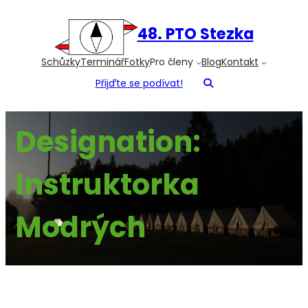
Přeskočit
na
48. PTO Stezka
obsah
Schůzky
Terminář
Fotky
Pro členy
Blog
Kontakt
Přijďte se podívat!
Designation:
Instruktorka
Modrých