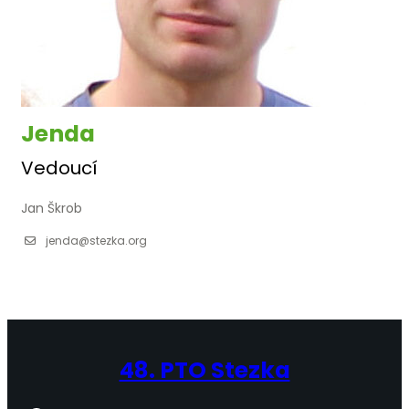
Jenda
Vedoucí
Jan Škrob
jenda@stezka.org
48. PTO Stezka