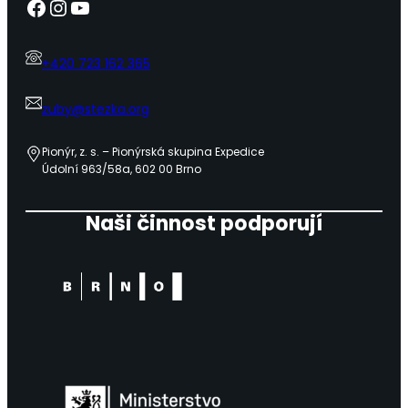
Facebook
Instagram
YouTube
+420 723 162 365
zuby@stezka.org
Pionýr, z. s. – Pionýrská skupina Expedice
Údolní 963/58a, 602 00 Brno
Naši činnost podporují