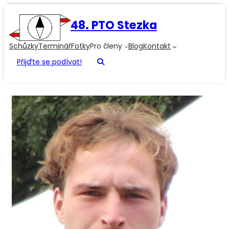
48. PTO Stezka
Schůzky
Terminář
Fotky
Pro členy
Blog
Kontakt
Přijďte se podívat!